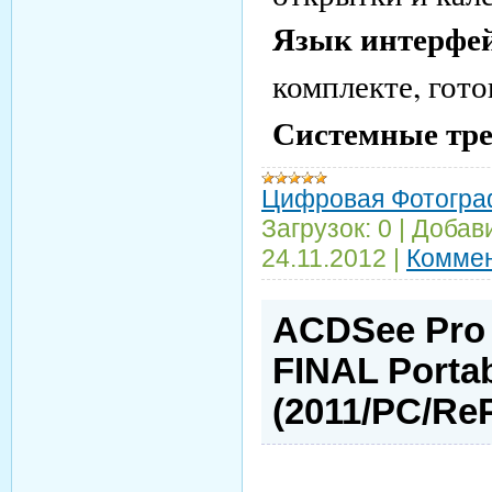
Язык интерфей
комплекте, гот
Системные тре
Цифровая Фотогра
Загрузок:
0
|
Добав
24.11.2012
|
Коммен
ACDSee Pro 
FINAL Porta
(2011/PC/Re