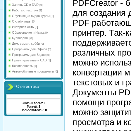
PDFCreator - 
Запись CD и DVD
[6]
для создания 
Работа с текстом
[3]
Обучающие видео курсы
[1]
PDF работающ
Онлайн игры
[0]
Интернет-сеть
[6]
принтер. Так-
Образование и Наука
[0]
Кулинария.
[0]
поддерживает
Дом, семья, хобби
[0]
Программы для Офиса
различных про
[4]
Программы для Видео
[5]
можно использ
Проектирование и CAD
[1]
Безопасность
[5]
конвертации м
Автомобильные программы
[0]
текстовых и г
Статистика
Документы PDF
помощи прогр
Онлайн всего:
1
Гостей:
1
можно защитит
Пользователей:
0
просмотра и к