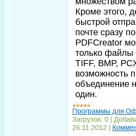
множеством ра
Кроме этого, 
быстрой отпра
почте сразу п
PDFCreator мо
только файлы 
TIFF, BMP, PC
возможность п
объединение н
один.
Программы для О
Загрузок:
0
|
Добав
26.11.2012
|
Коммен