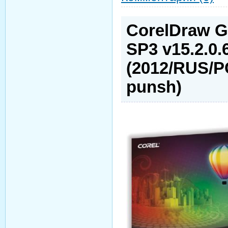
CorelDraw G
SP3 v15.2.0.
(2012/RUS/P
punsh)