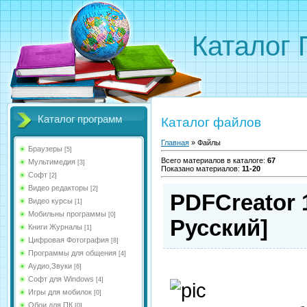
Каталог
Каталог программ
Каталог файлов
Главная
»
Файлы
Браузеры
[5]
Всего материалов в каталоге
:
67
Мультимедия
[3]
Показано материалов
:
11-20
Софт
[2]
Видео редакторы
[2]
PDFCreator 1.
Видео курсы
[1]
Мобильны программы
[0]
Русский]
Книги Журналы
[1]
Цифровая Фотография
[8]
Программы для общения
[4]
Аудио,Звуки
[6]
Софт для Windows
[4]
Игры для мобилок
[0]
Обои для ПК
[0]