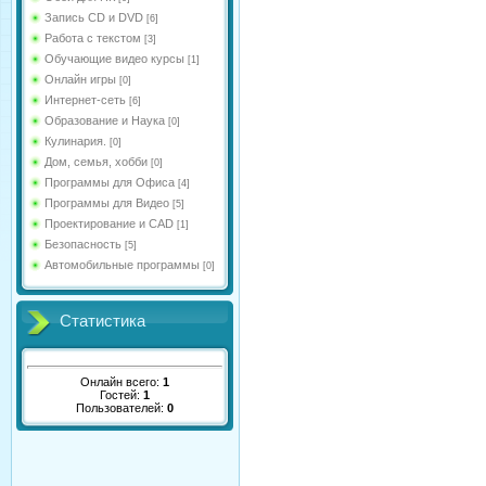
Запись CD и DVD
[6]
Работа с текстом
[3]
Обучающие видео курсы
[1]
Онлайн игры
[0]
Интернет-сеть
[6]
Образование и Наука
[0]
Кулинария.
[0]
Дом, семья, хобби
[0]
Программы для Офиса
[4]
Программы для Видео
[5]
Проектирование и CAD
[1]
Безопасность
[5]
Автомобильные программы
[0]
Статистика
Онлайн всего:
1
Гостей:
1
Пользователей:
0