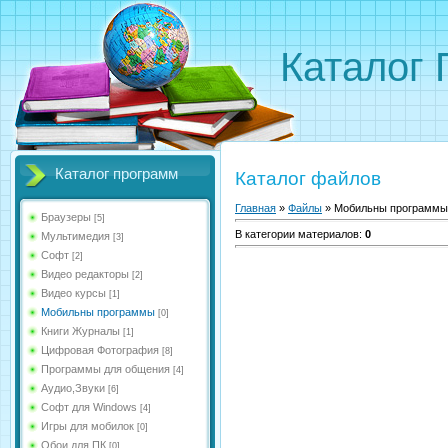
Каталог
Каталог программ
Каталог файлов
Главная
»
Файлы
» Мобильны программы
Браузеры
[5]
В категории материалов
:
0
Мультимедия
[3]
Софт
[2]
Видео редакторы
[2]
Видео курсы
[1]
Мобильны программы
[0]
Книги Журналы
[1]
Цифровая Фотография
[8]
Программы для общения
[4]
Аудио,Звуки
[6]
Софт для Windows
[4]
Игры для мобилок
[0]
Обои для ПК
[0]