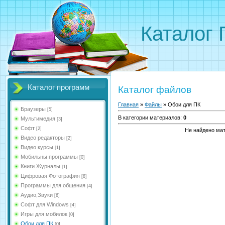
Каталог
Каталог программ
Каталог файлов
Главная
»
Файлы
» Обои для ПК
Браузеры
[5]
В категории материалов
:
0
Мультимедия
[3]
Софт
[2]
Не найдено ма
Видео редакторы
[2]
Видео курсы
[1]
Мобильны программы
[0]
Книги Журналы
[1]
Цифровая Фотография
[8]
Программы для общения
[4]
Аудио,Звуки
[6]
Софт для Windows
[4]
Игры для мобилок
[0]
Обои для ПК
[0]